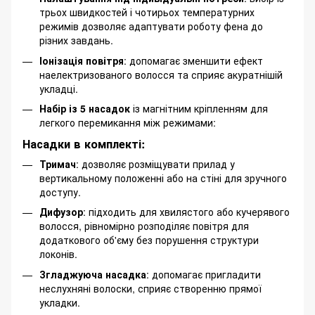
трьох швидкостей і чотирьох температурних
режимів дозволяє адаптувати роботу фена до
різних завдань.
Іонізація повітря
: допомагає зменшити ефект
наелектризованого волосся та сприяє акуратнішій
укладці.
Набір із 5 насадок
із магнітним кріпленням для
легкого перемикання між режимами:
Насадки в комплекті:
Тримач
: дозволяє розміщувати прилад у
вертикальному положенні або на стіні для зручного
доступу.
Дифузор
: підходить для хвилястого або кучерявого
волосся, рівномірно розподіляє повітря для
додаткового об'єму без порушення структури
локонів.
Згладжуюча насадка
: допомагає пригладити
неслухняні волоски, сприяє створенню прямої
укладки.