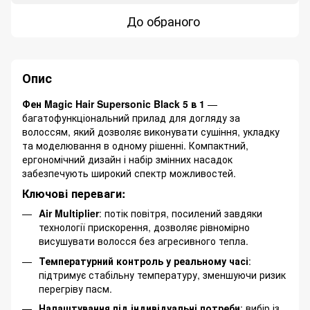
До обраного
Опис
Фен Magic Hair Supersonic Black 5 в 1
—
багатофункціональний прилад для догляду за
волоссям, який дозволяє виконувати сушіння, укладку
та моделювання в одному рішенні. Компактний,
ергономічний дизайн і набір змінних насадок
забезпечують широкий спектр можливостей.
Ключові переваги:
Air Multiplier
: потік повітря, посилений завдяки
технології прискорення, дозволяє рівномірно
висушувати волосся без агресивного тепла.
Температурний контроль у реальному часі
:
підтримує стабільну температуру, зменшуючи ризик
перегріву пасм.
Налаштування під індивідуальні потреби
: вибір із