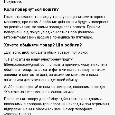
Покупцем.
Коли повернуться кошти?
Після отримання та огляду товару працівниками інтернет-
магазину, протягом 3 робочих днів кошти будуть повернені
за реквізитами, за якими проводилася оплата. Прийом
повернень від покупців здійснюється працівниками
інтернет-магазину щодня з понеділка по п'ятницю.
Хочете обміняти товар? Що робити?
Для того, щоб узгодити обмін товару, потрібно:
1. Написати на нашу електронну пошту
fifteen.com.ua@gmail.com, описати причину, чому ви хочете
обміняти товар, та додати фото чи відео товару, а також
залишити контактні дані, за якими ми можемо з вами
зв'язатися для уточнення деталей обміну.
2. Або зателефонуйте нам за номером, вказаним в розділі
"Контактна інформація": +380996136433.
Повернення товару для обміну здійснюється за даними,
вказаними в товарно-транспортній накладній при отриманні
відправки, на ім'я Мартинюк Іван, номер телефону
+380996136433.