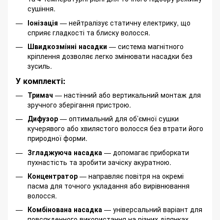
сушіння.
Іонізація
— нейтралізує статичну електрику, що
сприяє гладкості та блиску волосся.
Швидкозмінні насадки
— система магнітного
кріплення дозволяє легко змінювати насадки без
зусиль.
У комплекті:
Тримач
— настінний або вертикальний монтаж для
зручного зберігання пристрою.
Дифузор
— оптимальний для об’ємної сушки
кучерявого або хвилястого волосся без втрати його
природної форми.
Згладжуюча насадка
— допомагає приборкати
пухнастість та зробити зачіску акуратною.
Концентратор
— направляє повітря на окремі
пасма для точного укладання або вирівнювання
волосся.
Комбінована насадка
— універсальний варіант для
повсякденного використання на різних ділянках.