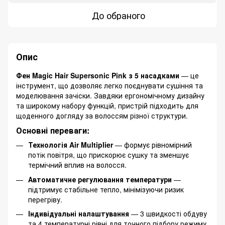
До обраного
Опис
Фен Magic Hair Supersonic Pink з 5 насадками
— це
інструмент, що дозволяє легко поєднувати сушіння та
моделювання зачіски. Завдяки ергономічному дизайну
та широкому набору функцій, пристрій підходить для
щоденного догляду за волоссям різної структури.
Основні переваги:
Технологія Air Multiplier
— формує рівномірний
потік повітря, що прискорює сушку та зменшує
термічний вплив на волосся.
Автоматичне регулювання температури
—
підтримує стабільне тепло, мінімізуючи ризик
перегріву.
Індивідуальні налаштування
— 3 швидкості обдуву
та 4 температурні рівні для точного підбору режиму