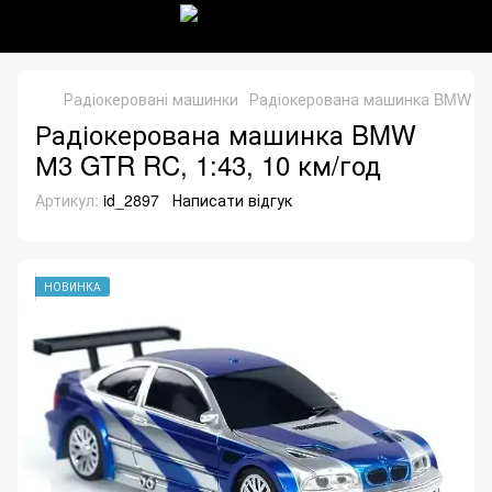
Радіокеровані машинки
Радіокерована машинка BMW М3 
Радіокерована машинка BMW
М3 GTR RC, 1:43, 10 км/год
Артикул:
id_2897
Написати відгук
НОВИНКА