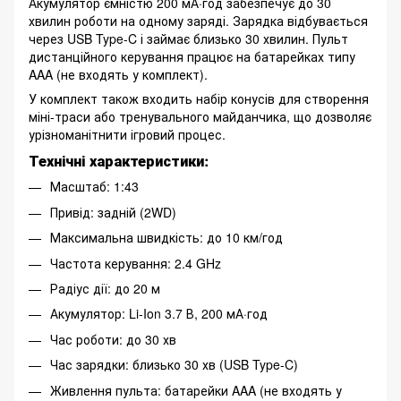
Акумулятор ємністю 200 мА·год забезпечує до 30
хвилин роботи на одному заряді. Зарядка відбувається
через USB Type-C і займає близько 30 хвилин. Пульт
дистанційного керування працює на батарейках типу
AAA (не входять у комплект).
У комплект також входить набір конусів для створення
міні-траси або тренувального майданчика, що дозволяє
урізноманітнити ігровий процес.
Технічні характеристики:
Масштаб: 1:43
Привід: задній (2WD)
Максимальна швидкість: до 10 км/год
Частота керування: 2.4 GHz
Радіус дії: до 20 м
Акумулятор: Li-Ion 3.7 В, 200 мА·год
Час роботи: до 30 хв
Час зарядки: близько 30 хв (USB Type-C)
Живлення пульта: батарейки AAA (не входять у